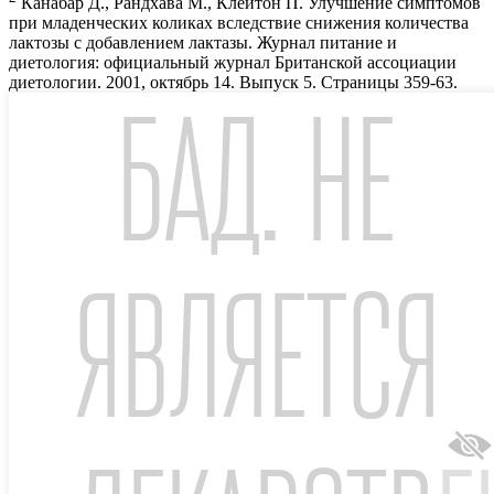
Канабар Д., Рандхава М., Клейтон П. Улучшение симптомов
при младенческих коликах вследствие снижения количества
лактозы с добавлением лактазы. Журнал питание и
диетология: официальный журнал Британской ассоциации
диетологии. 2001, октябрь 14. Выпуск 5. Страницы 359-63.
БАД. НЕ
© 2026 АО «Отисифарм», 123112, г. Москва, вн.тер.г.
муниципальный округ Пресненский, ул. Тестовская, д. 10,
помещ. 1/16, info@otcpharm.ru
Сообщить о нежелательном явлении
|
Политика
ЯВЛЯЕТСЯ
конфиденциальности
*
Apteka.ru – сервис по поиску и заказу лекарств и иных
товаров. Под «заказом» на сайте www.apteka.rи понимается
формирование пользователем указанного сайта заявки в адрес
АО НПК «Катрен» от аптечной организации на поставку
выбранного товара в соответствии с заключенным между
последними договором поставки. Не является публичной
офертой. Возрастное ограничение +18. Используя данную
ссылку, Вы покидаете сайт laktazar.ru и будете перенаправлены
на сайт третьих лиц, находящийся вне контроля АО