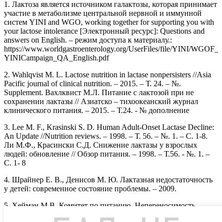
1. Лактоза является источником галактозы, которая принимает
участие в метаболизме центральной нервной и иммунной
систем YINI and WGO, working together for supporting you with
your lactose intolerance [Электронный ресурс]: Questions and
answers on English. – режим доступа к материалу.:
https://www.worldgastroenterology.org/UserFiles/file/YINI/WGO
YINICampaign_QA_English.pdf
2. Wahlqvist M. L. Lactose nutrition in lactase nonpersisters //Asia
Pacific journal of clinical nutrition. – 2015. – Т. 24. – №.
Supplement. Вахлквист М.Л. Питание с лактозой при не
сохранении лактазы // Азиатско – тихоокеанский журнал
клинического питания. – 2015. – Т.24. - № дополнение
3. Lee M. F., Krasinski S. D. Human Adult‐Onset Lactase Decline:
An Update //Nutrition reviews. – 1998. – Т. 56. – №. 1. – С. 1-8.
Ли М.Ф., Красински С.Д. Снижение лактазы у взрослых
людей: обновление // Обзор питания. – 1998. – Т.56. - №. 1. –
С. 1- 8
4. Шрайнер Е. В., Денисов М. Ю. Лактазная недостаточность
у детей: современное состояние проблемы. – 2009.
5. Хейман М.В. Комитет по питанию. Непереносимость
лактозы у младенцев, детей и подростков // Педиатрия. - 2006.