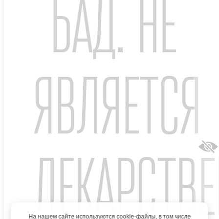
БАД. НЕ
- Т. 118. - №3. - с. 1279 – 1286
6. Усаи - Сатта П. и соавт. Мальабсорбция и непереносимость
лактозы: что является лучшим в плане клинического
менеджмента? // Всемирный журнал гастроинтестинальной
фармакологии и терапии. - 2012. - Т.3. - №3. - с.29
7. Усенко Д. В., Горелов А. В. Лактазная недостаточность у
ЯВЛЯЕТСЯ
детей //Педиатрия. – 2009. – Т. 1. – С. 33-36.
8. Монталто М. и соавт. Менеджмент и лечение
мальабсорбции лактозы // Всемирный журнал
гастроэнетрологии: ВЖГ. - 2006. - т.12. - №2. - с. 187
ЛЕКАРСТВ
© 2026 АО «Отисифарм», 123112, г. Москва, вн.тер.г.
муниципальный округ Пресненский, ул. Тестовская, д. 10,
помещ. 1/16, info@otcpharm.ru
Сообщить о нежелательном явлении
|
Политика
конфиденциальности
Вопрос-ответ
На нашем сайте используются cookie-файлы, в том числе