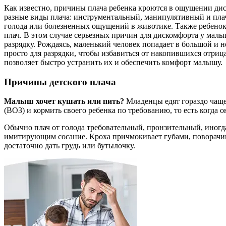
Как известно, причины плача ребенка кроются в ощущении дис
разные виды плача: инструментальный, манипулятивный и плач-
голода или болезненных ощущений в животике. Также ребенок 
плач. В этом случае серьезных причин для дискомфорта у малыш
разрядку. Рождаясь, маленький человек попадает в большой и 
просто для разрядки, чтобы избавиться от накопившихся отри
позволяет быстро устранить их и обеспечить комфорт малышу.
Причины детского плача
Малыш хочет кушать или пить?
Младенцы едят гораздо чаще
(ВОЗ) и кормить своего ребенка по требованию, то есть когда о
Обычно плач от голода требовательный, пронзительный, иног
имитирующим сосание. Кроха причмокивает губами, поворачива
достаточно дать грудь или бутылочку.