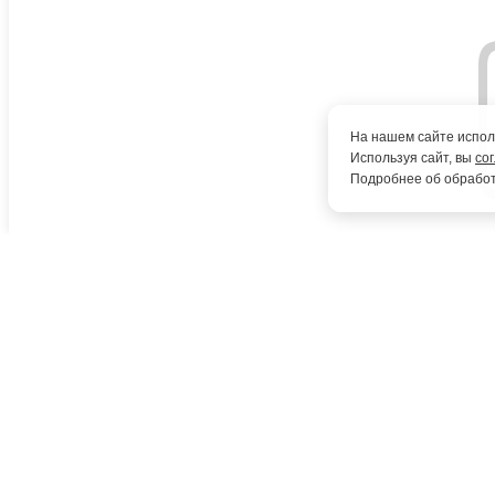
«Катрен» от аптечной организации на поставку выбранного то
ограничение +18. Используя данную ссылку, Вы покидаете сайт
несет ответственность за содержание и корректность работы ук
Вопрос-ответ
На нашем сайте исполь
Используя сайт, вы
со
Подробнее об обработ