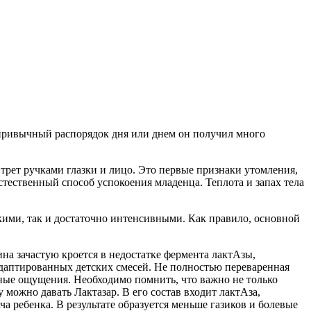
 привычный распорядок дня или днем он получил много
 трет ручками глазки и лицо. Это первые признаки утомления,
стественный способ успокоения младенца. Теплота и запах тела
ими, так и достаточно интенсивными. Как правило, основной
а зачастую кроется в недостатке фермента лактАзы,
адаптированных детских смесей. Не полностью переваренная
ные ощущения. Необходимо помнить, что важно не только
ожно давать Лактазар. В его состав входит лактАза,
 ребенка. В результате образуется меньше газиков и болевые