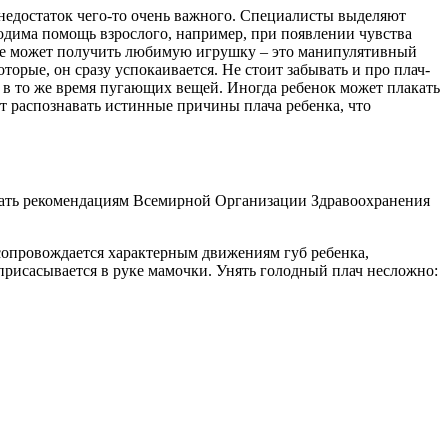
 недостаток чего-то очень важного. Специалисты выделяют
ходима помощь взрослого, например, при появлении чувства
н не может получить любимую игрушку – это манипулятивный
торые, он сразу успокаивается. Не стоит забывать и про плач-
о в то же время пугающих вещей. Иногда ребенок может плакать
т распознавать истинные причины плача ребенка, что
овать рекомендациям Всемирной Организации Здравоохранения
сопровождается характерным движениям губ ребенка,
присасывается в руке мамочки. Унять голодный плач несложно: