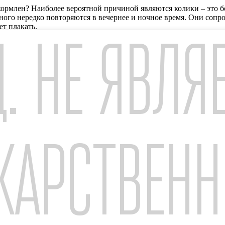
акормлен? Наиболее вероятной причиной являются колики – это б
ого нередко повторяются в вечернее и ночное время. Они сопро
ет плакать.
. НЕ ЯВЛЯ
изическим дискомфортом — чувством голода, усталостью или бо
 ему неудобно. И не всегда мамочке удается сразу распознать п
ть расстроенного ребенка. Иногда, с помощью плача, малыш мож
я. А долго развлекаться самостоятельно он пока не умеет. Вот и
познание мира. Появление знакомого взрослого обычно вызывает о
бует внимания со стороны родителей.
КАРСТВЕН
ьный округ Пресненский, ул. Тестовская, д. 10, помещ. 1/16, in
ьности
ров. Под «заказом» на сайте www.apteka.rи понимается формиров