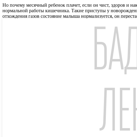
Но почему месячный ребенок плачет, если он чист, здоров и н
нормальной работы кишечника. Такие приступы у новорожденн
отхождения газов состояние малыша нормализуется, он переста
БАД
Все еще плачет?
Плач ребенка может быть вызван не только ф
мокрых или испачканных пеленок, а также в тех случаях, когда
приходится пробовать разные способы для того, чтобы успокои
для него – источник новой информации, радости и удовольстви
встречается у деток от 3 месяцев, когда происходит активное 
физическом неблагополучии. Но это не означает, что он не тре
Плач, как способ общения
Плач, когда болит животик
Как принимать Лактазар?
ЛЕ
Все статьи раздела
© 2026 АО «Отисифарм», 123112, г. Москва, вн.тер.г. муниципал
Сообщить о нежелательном явлении
|
Политика конфиденциал
*
Apteka.ru – сервис по поиску и заказу лекарств и иных това