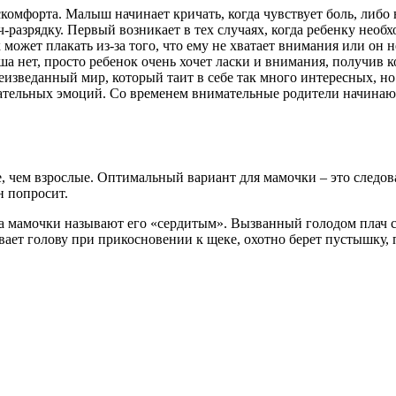
комфорта. Малыш начинает кричать, когда чувствует боль, либо
разрядку. Первый возникает в тех случаях, когда ребенку необ
может плакать из-за того, что ему не хватает внимания или о
а нет, просто ребенок очень хочет ласки и внимания, получив ко
неизведанный мир, который таит в себе так много интересных, н
цательных эмоций. Со временем внимательные родители начинаю
, чем взрослые. Оптимальный вариант для мамочки – это след
н попросит.
да мамочки называют его «сердитым». Вызванный голодом плач 
ет голову при прикосновении к щеке, охотно берет пустышку, 