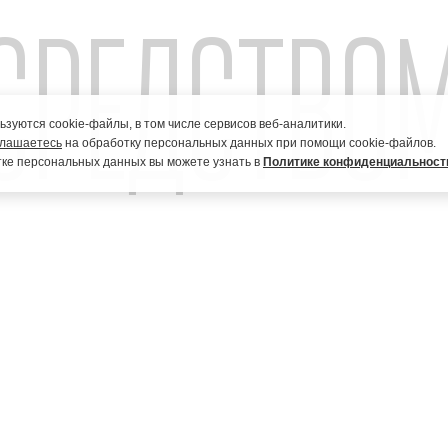
вара в соответствии с заключенным между последними договором
СРЕДСТВОМ
 laktazar.ru и будете перенаправлены на сайт третьих лиц, на
азанного сайта.
зуются cookie-файлы, в том числе сервисов веб-аналитики.
глашаетесь
на обработку персональных данных при помощи cookie-файлов.
ке персональных данных вы можете узнать в
Политике конфиденциальност