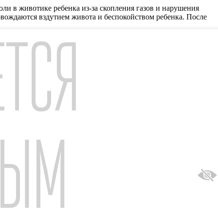
оли в животике ребенка из-за скопления газов и нарушения
вождаются вздутием живота и беспокойством ребенка. После
ЕТСЯ
лью, новорожденный может проявлять свое недовольство из-за
ричину почему плачет новорожденный ребенок, иногда
ет просить внимания в том случае, если ему скучно. Мамочка
 призывает маму на помощь плачем. Такое поведение
живление, и плач утихает. Итак, плач не всегда говорит о
НЫМ
fo@otcpharm.ru
ание пользователем указанного сайта заявки в адрес АО НПК