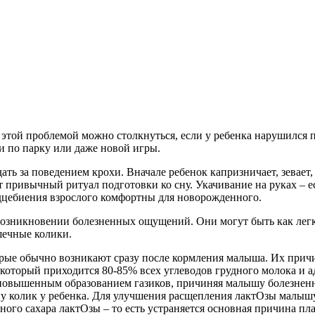
С этой проблемой можно столкнуться, если у ребенка нарушился
и по парку или даже новой игры.
ть за поведением крохи. Вначале ребенок капризничает, зевает,
т привычный ритуал подготовки ко сну. Укачивание на руках – е
рдцебиения взрослого комфортны для новорожденного.
 возникновении болезненных ощущений. Они могут быть как легк
шечные колики.
рые обычно возникают сразу после кормления малыша. Их причин
 который приходится 80-85% всех углеводов грудного молока и 
с повышенным образованием газиков, причиняя малышу болезнен
 колик у ребенка. Для улучшения расщепления лактОзы малышу м
 сахара лактОзы – то есть устраняется основная причина плача