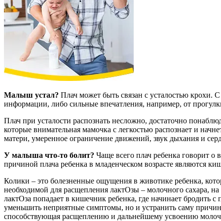
Малыш устал?
Плач может быть связан с усталостью крохи. 
информации, либо сильные впечатления, например, от прогулк
Плач при усталости распознать несложно, достаточно понаблюда
которые внимательная мамочка с легкостью распознает и начне
матери, умеренное ограничение движений, звук дыхания и се
У малыша что-то болит?
Чаще всего плач ребенка говорит о
причиной плача ребенка в младенческом возрасте являются ки
Колики – это болезненные ощущения в животике ребенка, кото
необходимой для расщепления лактОзы – молочного сахара, на
лактОза попадает в кишечник ребенка, где начинает бродить 
уменьшить неприятные симптомы, но и устранить саму причину
способствующая расщеплению и дальнейшему усвоению молочного